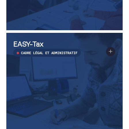
EASY-
Voir
Tax
plus
EASY-Tax
sur
EASY-
Tax
CADRE LÉGAL ET ADMINISTRATIF