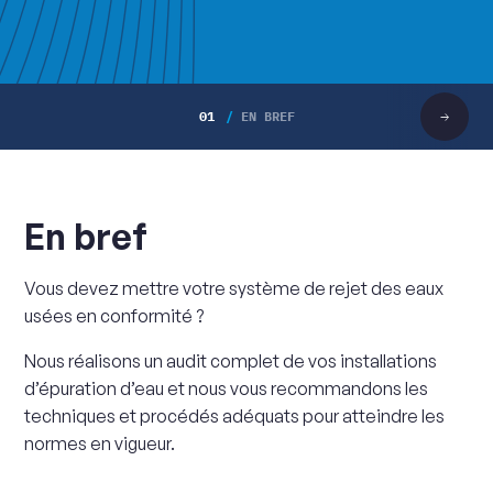
01
EN BREF
Faire
défiler
vers
la
droite
En bref
Vous devez mettre votre système de rejet des eaux
usées en conformité ?
Nous réalisons un audit complet de vos installations
d’épuration d’eau et nous vous recommandons les
techniques et procédés adéquats pour atteindre les
normes en vigueur.