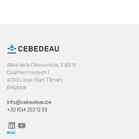
Fin
Information
de
de
page
contact
Adresse
Allée de la Découverte, 11 (B53)
Quartier Polytech 1
4000 Liège (Sart Tilman)
Belgique
Email
info@cebedeau.be
Numéro
+32 (0)4 252 12 33
de
téléphone
Réseaux
Linkedin
Youtube
sociaux
MENU