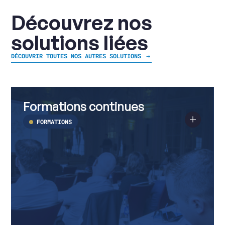
Découvrez nos
solutions liées
DÉCOUVRIR TOUTES NOS AUTRES SOLUTIONS
Formations
Voir
continues
plus
Formations continues
sur
Formations
continues
FORMATIONS