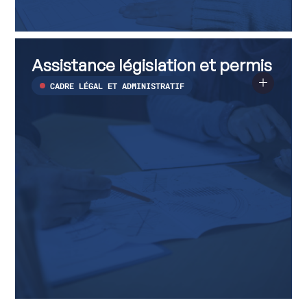
Assistance
Voir
législation
plus
Assistance législation et permis
et
sur
permis
Assistance
législation
CADRE LÉGAL ET ADMINISTRATIF
et
permis