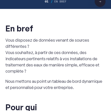
01
EN BREF
Faire
défiler
vers
la
droite
En bref
Vous disposez de données venant de sources
différentes ?
Vous souhaitez, à partir de ces données, des
indicateurs pertinents relatifs à vos installations de
traitement des eaux de manière simple, efficace et
complète ?
Nous mettons au point un tableau de bord dynamique
et personnalisé pour votre entreprise.
Pour qui