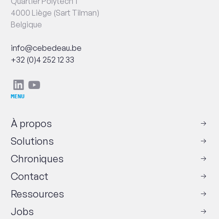
Quartier Polytech 1
4000 Liège (Sart Tilman)
Belgique
Email
info@cebedeau.be
Numéro
+32 (0)4 252 12 33
de
téléphone
Réseaux
Linkedin
Youtube
sociaux
MENU
À propos
Solutions
Chroniques
Contact
Ressources
Jobs