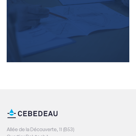
Fin
Information
de
de
page
contact
Adresse
Allée de la Découverte, 11 (B53)