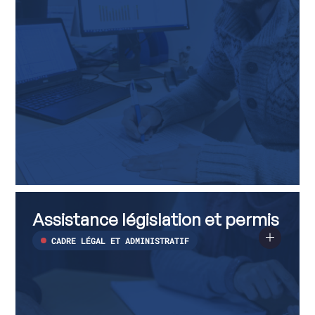
Assistance
Voir
législation
plus
Assistance législation et permis
et
sur
permis
Assistance
législation
CADRE LÉGAL ET ADMINISTRATIF
et
permis