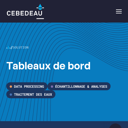
Navigation
Ouvri
principale
le
menu
SOLUTION
CEBEDEAU
Tableaux de bord
•
DATA PROCESSING
ÉCHANTILLONNAGE & ANALYSES
TRAITEMENT DES EAUX