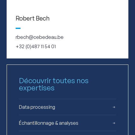
Robert Bech
rbech@cebedeau.be
+32 (0)487 11 54 01
Découvrir toutes nos
expertises
Data processing
Échantillonnage & analyses