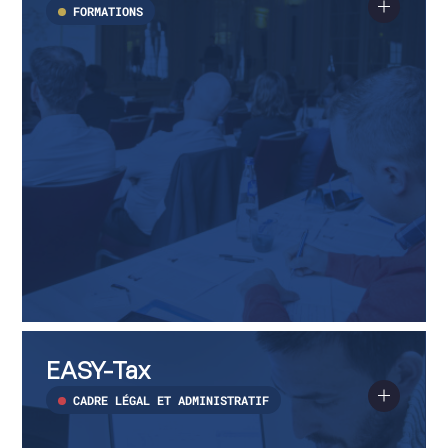
continues
FORMATIONS
EASY-
Voir
Tax
plus
EASY-Tax
sur
EASY-
Tax
CADRE LÉGAL ET ADMINISTRATIF