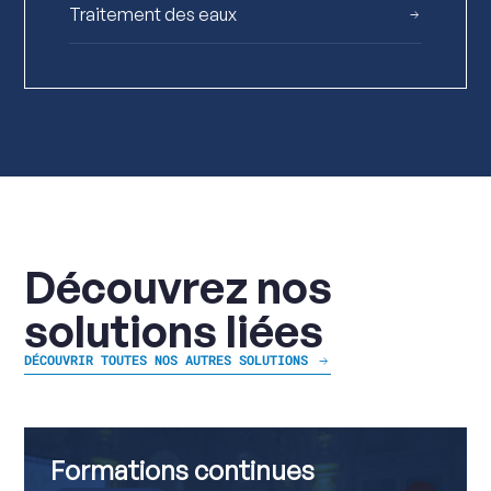
Traitement des eaux
Découvrez nos
solutions liées
DÉCOUVRIR TOUTES NOS AUTRES SOLUTIONS
Formations
Voir
continues
plus
Formations continues
sur
Formations