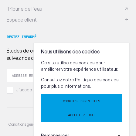
Tribune de l'eau
Espace client
RESTEZ INFORMÉ
Études de cas, conseils pratiques et publications :
Nous utilisons des cookies
suivez nos dernières actualités !
Ce site utilise des cookies pour
améliorer votre expérience utilisateur.
Votre
Envoye
adresse
Consultez notre
Politique des cookies
email
pour plus d'informations.
J’accepte les
conditions générales.
COOKIES ESSENTIELS
ACCEPTER TOUT
© CEBEDEAU / TVA BE 0402.381.833
Conditions générales
Politique de confidentialité
Politique des cookies
Réinitialiser préférences cookies
Personnaliser